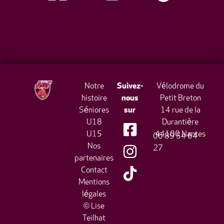
Notre
Suivez-
Vélodrome du
histoire
nous
Petit Breton
Séniores
sur
14 rue de la
U18
Durantière
U15
44100 Nantes
06 89 54 64
Nos
27
partenaires
Contact
Mentions
légales
© Lise
Teilhat