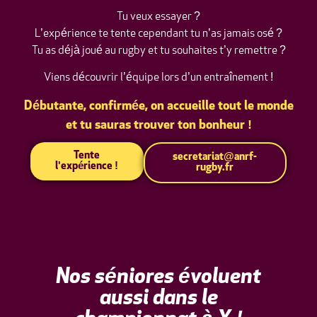
Tu veux essayer ?
L’expérience te tente cependant tu n’as jamais osé ?
Tu as déjà joué au rugby et tu souhaites t’y remettre ?
Viens découvrir l’équipe lors d’un entraînement !
séniores fédérale 2 séniores fédérale 2 séniores fédérale 2 séniores fédérale 2 séniores fédérale 2 séniores fédérale 2 séniores fédérale 2 séniores fédérale 2 séniores fédérale 2 séniores fédérale 2 séniores fédérale 2
Débutante, confirmée, on accueille tout le monde
et tu sauras trouver ton bonheur !
Tente
secretariat@anrf-
l'expérience !
rugby.fr
Nos séniores évoluent
aussi dans le