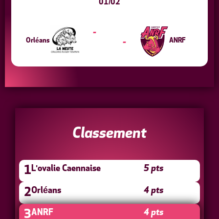
01/02
-
Orléans
ANRF
-
Classement
L'ovalie Caennaise
5 pts
1
Orléans
4 pts
2
ANRF
4 pts
3