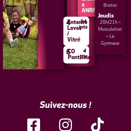
x
Breton
ANRF
Jeudis
14
4
Entente
20h/21h –
pts
Laval
Musculation
/
– Le
Vitré
Gymnase
4
6
CO
pts
Pontlieue
Suivez-nous !