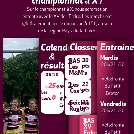
championnat à X !​
Sur le championnat à X, nous sommes en
entente avec le XV de l’Erdre. Les matchs ont
généralement lieu le dimanche à 15h, au sein
de la région Pays-de-la-Loire.
Classement
Entrain
Calendrier
&
Mardis
30
1
RAS
résultats
20h/21h30
pts
Les
–
M&M's
06/10
Vélodrome
21
2
Les
25
du Petit
ANRF
pts
Cox's
Les
x
Breton
0
Cox’s
XV
20
4
Seiches
Vendredis
Erdre
pts
Rugby
20h/21h30
–
19
3
RAS
Vélodrome
pts
XV
du Petit
Erdre