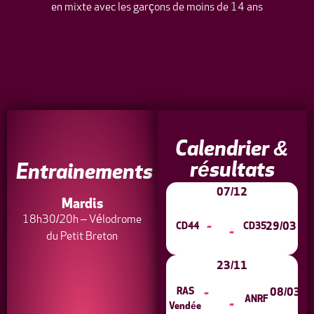
en mixte avec les garçons de moins de 14 ans
rugby féminin
Calendrier &
U15 - ANRF -
résultats
Nantes
Entrainements
rugby féminin U15 - ANRF -
07/12
Nantes
Mardis
18h30/20h – Vélodrome
-
29/03
CD44
CD35
-
du Petit Breton
23/11
RAS
-
08/03
ANRF
-
Vendée