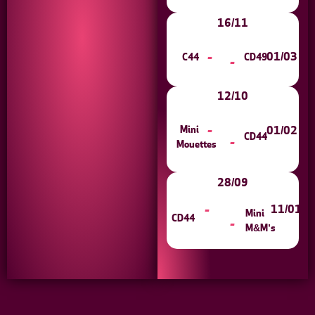
16/11
-
01/03
C44
CD49
-
12/10
Mini
-
01/02
CD44
-
Mouettes
28/09
-
11/01
Mini
CD44
-
M&M’s