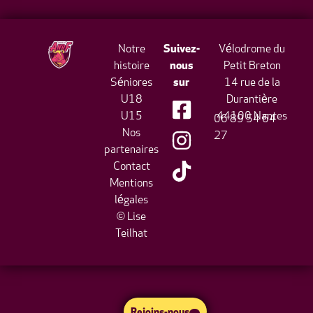
Notre
Suivez-
Vélodrome du
histoire
nous
Petit Breton
Séniores
sur
14 rue de la
U18
Durantière
U15
44100 Nantes
06 89 54 64
Nos
27
partenaires
Contact
Mentions
légales
© Lise
Teilhat